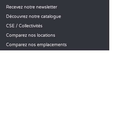
Recevez notre newsletter
Découvrez notre catalogue
CSE / Collectivités
Comparez nos locations
Comparez nos emplacements
Nos engagements RSE
Groupes et séminaires
Business Village by Sandaya
Nos services à la carte
Offres d’emploi
SERVICE CLIENT
Aide et contact
Votre compte client