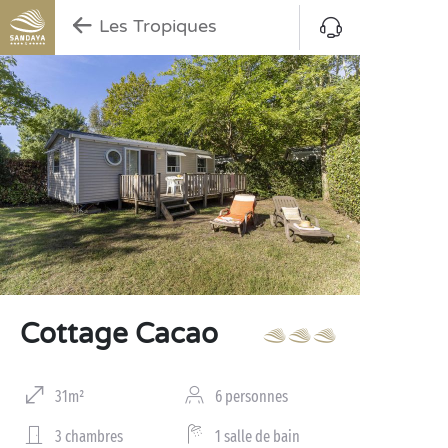
Les Tropiques
Cottage Cacao
31m²
6 personnes
3 chambres
1 salle de bain