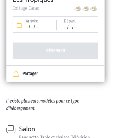
Les Tropiques
Cottage Cacao
Arrivée
Départ
--/--/--
--/--/--
RÉSERVER
Partager
Il existe plusieurs modèles pour ce type
d’hébergement.
Salon
Banquette, Table et chaises, Télévision,