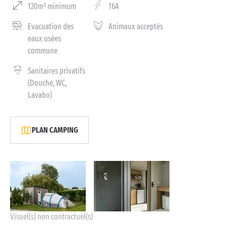
120m² minimum
16A
Evacuation des
Animaux acceptés
eaux usées
commune
Sanitaires privatifs
(Douche, WC,
Lavabo)
PLAN CAMPING
Visuel(s) non contractuel(s)