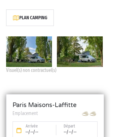
PLAN CAMPING
Visuel(s) non contractuel(s)
Paris Maisons-Laffitte
Emplacement
Arrivée
Départ
--/--/--
--/--/--