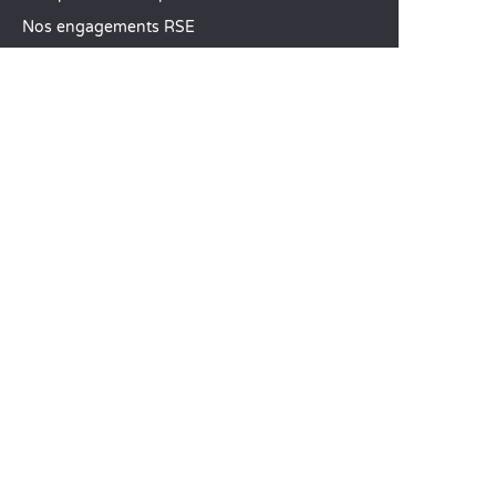
Nos engagements RSE
Groupes et séminaires
Business Village by Sandaya
Nos services à la carte
Offres d’emploi
SERVICE CLIENT
Aide et contact
Votre compte client
Calculez votre impact
L’application mobile Sandaya
Régler mon solde
CGV
Mentions Légales