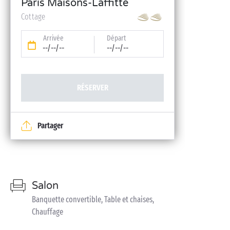
Paris Maisons-Laffitte
Cottage
Arrivée
Départ
--/--/--
--/--/--
RÉSERVER
Partager
Salon
Banquette convertible, Table et chaises,
Chauffage