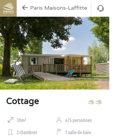
Paris Maisons-Laffitte
Cottage
30m²
4/5 personnes
2 chambres
1 salle de bain