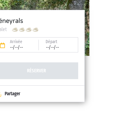
éneyrals
alet
Arrivée
Départ
--/--/--
--/--/--
RÉSERVER
Partager