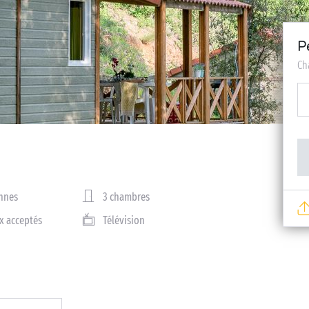
P
Ch
nnes
3 chambres
x acceptés
Télévision