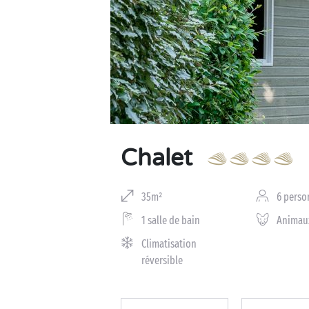
Business Village by Sandaya
Chalet
35m²
6 perso
1 salle de bain
Animau
Climatisation
réversible