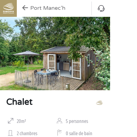
Port Manec'h
Chalet
20m²
5 personnes
2 chambres
0 salle de bain