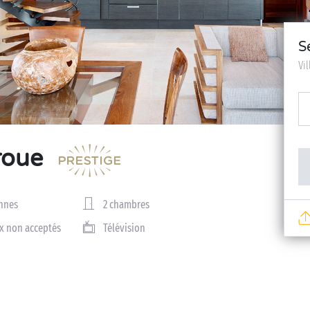
S
Vi
roue
nnes
2 chambres
x non acceptés
Télévision