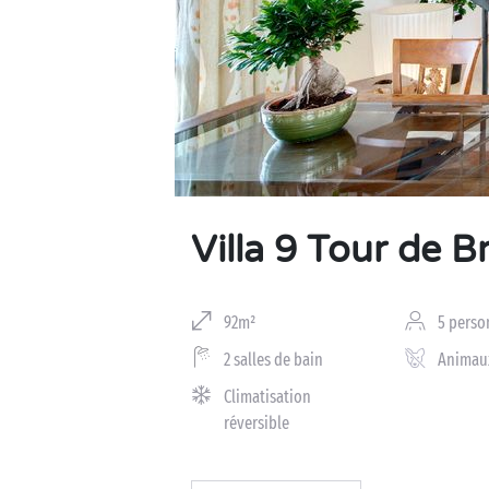
Business Village by Sandaya
Villa 9 Tour de B
92m²
5 perso
2 salles de bain
Animau
Climatisation
réversible