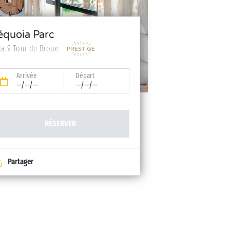
équoia Parc
lla 9 Tour de Broue
Arrivée
Départ
--/--/--
--/--/--
RÉSERVER
Partager