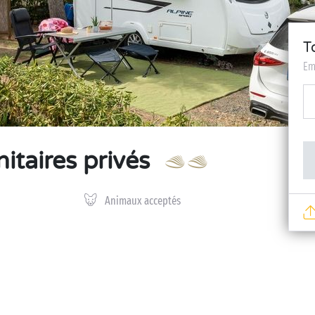
T
Em
taires privés
Animaux acceptés