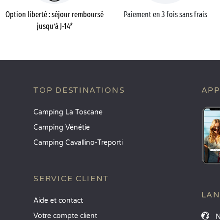
Option liberté : séjour remboursé
Paiement en 3 fois sans frais
jusqu’à J-14*
TOP DESTINATIONS
APP
Camping La Toscane
Camping Vénétie
Camping Cavallino-Treporti
SERVICE CLIENT
LA
Aide et contact
Votre compte client