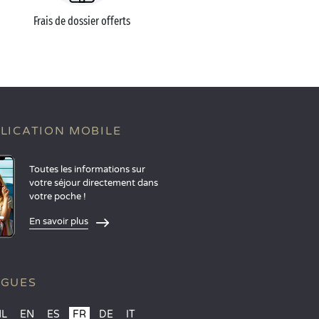
Frais de dossier offerts
LICATION MOBILE
Toutes les informations sur
votre séjour directement dans
votre poche !
En savoir plus
NGUES
NL
EN
ES
FR
DE
IT