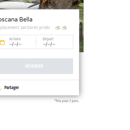
oscana Bella
placement sanitaires privés
Arrivée
Départ
--/--/--
--/--/--
RÉSERVER
Partager
*Prix pour 2 pers.