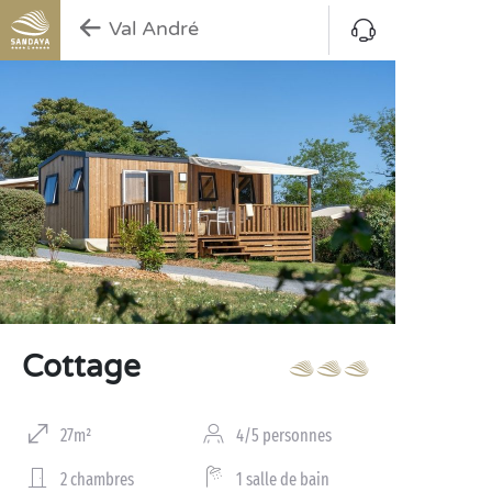
Val André
Cottage
27m²
4/5 personnes
2 chambres
1 salle de bain