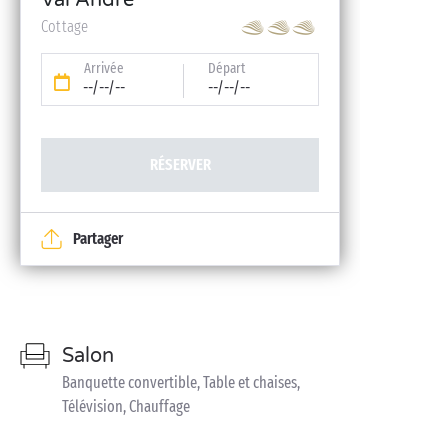
Val André
Cottage
Arrivée
Départ
--/--/--
--/--/--
RÉSERVER
Partager
Salon
Banquette convertible, Table et chaises,
Télévision, Chauffage