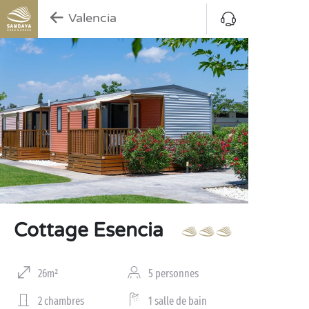
Valencia
Cottage Esencia
26m²
5 personnes
2 chambres
1 salle de bain