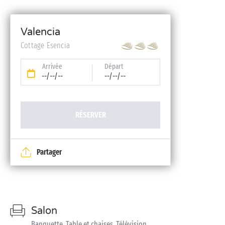
Valencia
Cottage Esencia
Arrivée
Départ
--/--/--
--/--/--
RÉSERVER
Partager
Salon
Banquette, Table et chaises, Télévision,