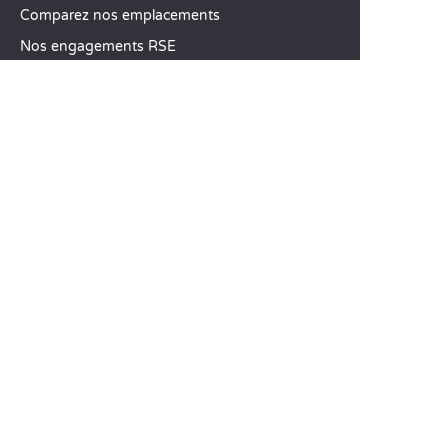
Comparez nos emplacements
Nos engagements RSE
Groupes et séminaires
Business Village by Sandaya
Nos services à la carte
Offres d’emploi
SERVICE CLIENT
Aide et contact
Votre compte client
Calculez votre impact
L’application mobile Sandaya
Régler mon solde
CGV