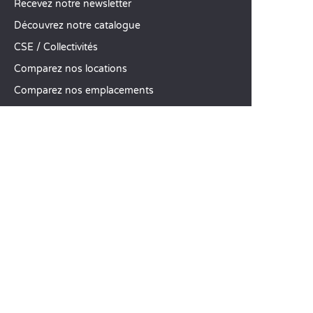
Recevez notre newsletter
Découvrez notre catalogue
CSE / Collectivités
Comparez nos locations
Comparez nos emplacements
Nos engagements RSE
Groupes et séminaires
Business Village by Sandaya
Nos services à la carte
Offres d’emploi
SERVICE CLIENT
Aide et contact
Votre compte client
Calculez votre impact