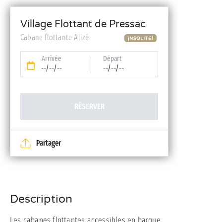
Village Flottant de Pressac
Cabane flottante Alizé
Arrivée
Départ
--/--/--
--/--/--
RÉSERVER
Partager
Description
Les cabanes flottantes accessibles en barque