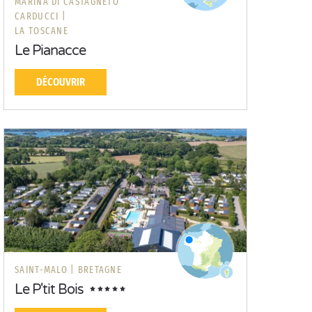
MARINA DI CASTAGNETO
CARDUCCI |
LA TOSCANE
Le Pianacce
DÉCOUVRIR
SAINT-MALO |
BRETAGNE
Le P'tit Bois