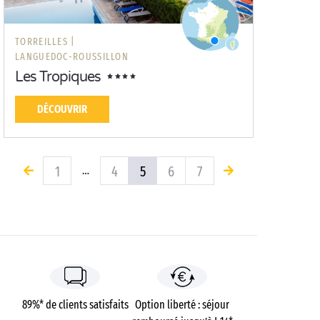
TORREILLES |
LANGUEDOC-ROUSSILLON
Les Tropiques
DÉCOUVRIR
1
4
5
6
7
…
89%* de clients satisfaits
Option liberté : séjour