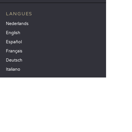
LANGUES
Nederlands
English
Español
Français
Deutsch
Italiano
NOS IDÉES VACANCES
Camping mer Méditerranée
Camping 4 étoiles
Camping 5 étoiles