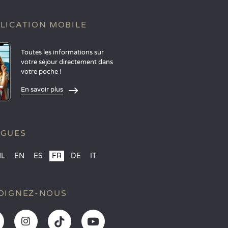
LICATION MOBILE
Toutes les informations sur
votre séjour directement dans
votre poche !
En savoir plus
NGUES
NL
EN
ES
FR
DE
IT
OIGNEZ-NOUS