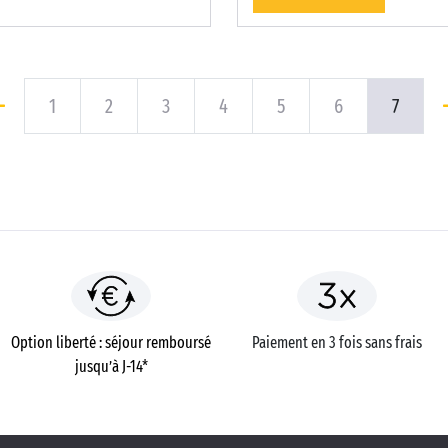
1
2
3
4
5
6
7
Option liberté : séjour remboursé
Paiement en 3 fois sans frais
jusqu’à J-14*