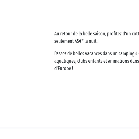
Business Village by Sandaya
Au retour de la belle saison, profitez d’un co
seulement 45€* la nuit !
Passez de belles vacances dans un camping 4 o
aquatiques, clubs enfants et animations dans 
d'Europe !