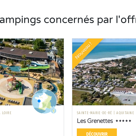
ampings concernés par l'off
Nouveau !
A LOIRE
SAINTE-MARIE-DE-RÉ
|
AQUITAINE
Les Grenettes
DÉCOUVRIR