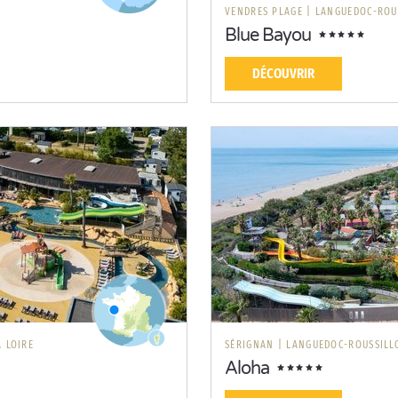
E
VENDRES PLAGE
|
LANGUEDOC-ROU
Blue Bayou
DÉCOUVRIR
A LOIRE
SÉRIGNAN
|
LANGUEDOC-ROUSSILL
Aloha