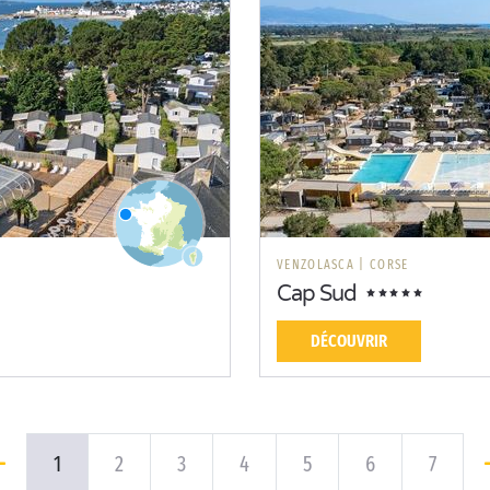
VENZOLASCA
|
CORSE
Cap Sud
DÉCOUVRIR
1
2
3
4
5
6
7