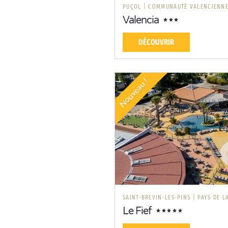
PUÇOL
|
COMMUNAUTÉ VALENCIENN
Valencia
DÉCOUVRIR
Nouveau !
SAINT-BREVIN-LES-PINS
|
PAYS DE L
Le Fief