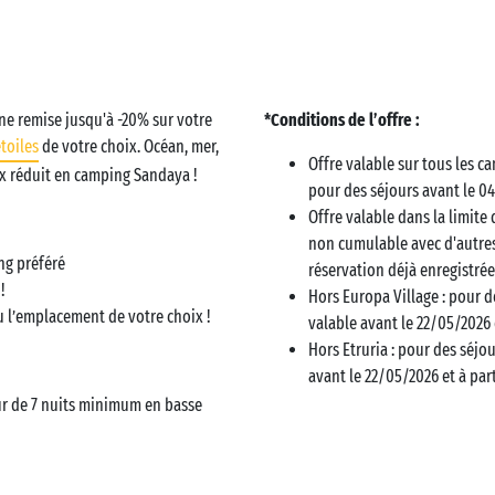
une remise jusqu'à -20% sur votre
*Conditions de l’offre :
étoiles
de votre choix. Océan, mer,
Offre valable sur tous les c
x réduit en camping Sandaya !
pour des séjours avant le 0
Offre valable dans la limite
non cumulable avec d'autre
ng préféré
réservation déjà enregistrée
!
Hors Europa Village : pour d
ou l’emplacement de votre choix !
valable avant le 22/05/2026 
Hors Etruria : pour des séjo
avant le 22/05/2026 et à par
ur de 7 nuits minimum en basse