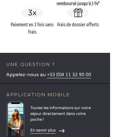
remboursé jusqu’à J-14*
Paiement en 3 fois sans
Frais de dossier offerts
frais
UNE QUESTION ?
Appelez-nous au
+33 (0)4 11 32 90 00
APPLICATION MOBILE
Toutes les informations sur votre
séjour directement dans votre
poche !
En savoir plus