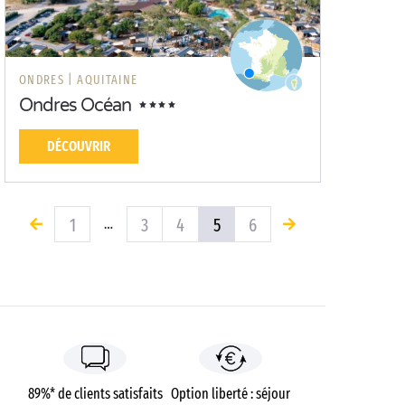
ONDRES |
AQUITAINE
Ondres Océan
DÉCOUVRIR
1
3
4
5
6
…
89%* de clients satisfaits
Option liberté : séjour