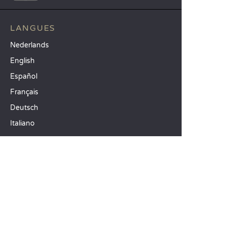
LANGUES
Nederlands
English
Español
Français
Deutsch
Italiano
NOS IDÉES VACANCES
Camping mer Méditerranée
Camping 4 étoiles
Camping 5 étoiles