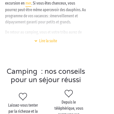
excursion en
mer
. Si vous êtes chanceux, vous
pourrez peut-être même apercevoir des dauphins. Au
programme de vos vacances : émerveillement et
dépaysement garanti pour petits et grands.
De retour au camping, vous et votre tribu aurez de
quoi faire niveau
activités
. Vos petits matelots
Lire la suite
pourront barboter à l’espace aquatique ou se faire
de nouveaux copains aux
clubs enfants gratuits
,
pendant que vous vous relaxerez les doigts de pieds
en éventail sur la plage.
Camping : nos conseils
pour un séjour réussi
Visitez Brest en couple
Larguez les amarres et hissez les voiles direction
Depuis le
Brest, qui vous réserve de belles surprises.
Laissez-vous tenter
téléphérique, vous
Commencez par vous mettre en jambe avec une
par la richesse et la