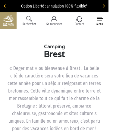
Option Liberté : annulation 100% flexible*
Rechercher
Se connecter
Contact
Menu
Camping
Brest
« Deger mat » ou bienvenue à Brest ! La belle
cité de caractère sera votre lieu de vacances
cette année pour un séjour revigorant en terres
bretonnes. Cette ville dynamique entre terre et
mer rassemble tout ce qui fait le charme de la
Bretagne : littoral préservé, ambiance
chaleureuse, gastronomie et sites culturels
uniques. En famille ou en amoureux, c’est parti
pour des vacances iodées en bord de mer !