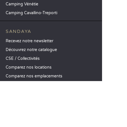
Camping Vénétie
Camping Cavallino-Treporti
SANDAYA
Recevez notre newsletter
Découvrez notre catalogue
CSE / Collectivités
Comparez nos locations
Comparez nos emplacements
Nos engagements RSE
Groupes et séminaires
Business Village by Sandaya
Nos services à la carte
Offres d’emploi