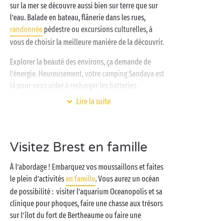
sur la mer se découvre aussi bien sur terre que sur
l’eau. Balade en bateau, flânerie dans les rues,
randonnée
pédestre ou excursions culturelles, à
vous de choisir la meilleure manière de la découvrir.
Explorer la beauté des environs, ça demande de
l’énergie. Heureusement, votre camping Sandaya est
là pour vous aider à recharger les batteries.
Parc aquatique
, espace bien-être,
Lire la suite
accès direct à la plage
, vous pourrez buller à volonté
d’où vous voulez. C’est ça le camping en toute liberté
chez Sandaya !
Visitez Brest en famille
À l’abordage ! Embarquez vos moussaillons et faites
le plein d’activités
en famille
. Vous aurez un océan
de possibilité : visiter l’aquarium Oceanopolis et sa
clinique pour phoques, faire une chasse aux trésors
sur l’îlot du fort de Bertheaume ou faire une