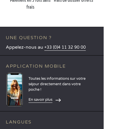
Paiement en 3 fois sans
Frais de dossier offerts
frais
UNE QUESTION ?
Appelez-nous au
+33 (0)4 11 32 90 00
APPLICATION MOBILE
Toutes les informations sur votre
séjour directement dans votre
poche !
En savoir plus
LANGUES