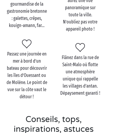
aurez une vue
balade à
vélo
le long du littoral, les paysages y sont
gourmandise de la
panoramique sur
magnifiques. Poursuivez ensuite par une visite du
gastronomie bretonne
toute la ville.
château et de son musée de la marine, étape
: galettes, crêpes,
N’oubliez pas votre
incontournable dans une ville tournée vers l’
kouign-amann, far…
océan
.
appareil photo !
Enfin, terminez en beauté par une balade au
Conservatoire botanique, un havre de paix
verdoyant où cohabitent plantes sauvages et fleurs
Passez une journée en
exotiques.
Flânez dans la rue de
mer à bord d’un
Saint-Malo où flotte
On ne découvre jamais une ville aussi bien qu’à
bateau pour découvrir
une atmosphère
travers sa
gastronomie
. Parole de loups de mer ! Et
les îles d’Ouessant ou
unique qui rappelle
Brest n’a pas à rougir : de nombreux restaurants
de Molène. Le point de
les villages d’antan.
typiques seront le décor parfait pour un dîner aux
vue sur la côte vaut le
Dépaysement garanti !
chandelles
en amoureux
. Au menu : plateau de fruits
détour !
de mer, poisson fraîchement pêché et en dessert, un
kouign-amann ou un far breton à partager à deux. À
Conseils, tops,
table !
inspirations, astuces