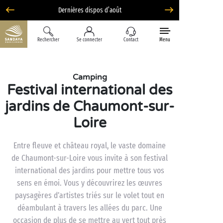
Option Liberté : annulation 100% flexible*
Rechercher
Se connecter
Contact
Menu
Camping
Festival international des
jardins de Chaumont-sur-
Loire
Entre fleuve et château royal, le vaste domaine
de Chaumont-sur-Loire vous invite à son festival
international des jardins pour mettre tous vos
sens en émoi. Vous y découvrirez les œuvres
paysagères d’artistes triés sur le volet tout en
déambulant à travers les allées du parc. Une
occasion de plus de se mettre au vert tout près