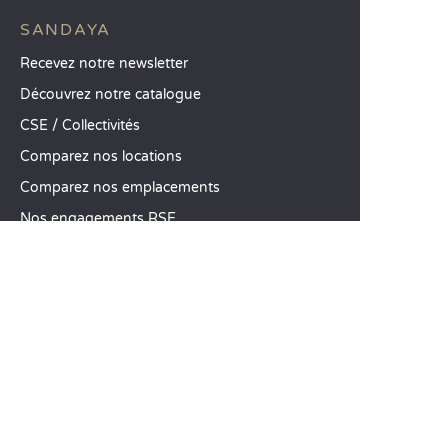
SANDAYA
Recevez notre newsletter
Découvrez notre catalogue
CSE / Collectivités
Comparez nos locations
Comparez nos emplacements
Nos engagements RSE
Groupes et séminaires
Business Village by Sandaya
Nos services à la carte
Offres d’emploi
SERVICE CLIENT
Aide et contact