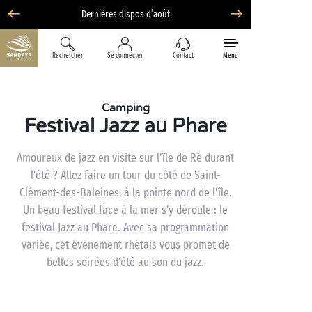
Dernières dispos d’août
Rechercher
Se connecter
Contact
Menu
Camping
Festival Jazz au Phare
Amoureux de jazz en visite sur l’île de Ré durant
l’été ? Allez faire un tour du côté de Saint-
Clément-des-Baleines, à la pointe nord de l’île.
Un beau festival face à la mer s’y déroule : le
festival Jazz au Phare. Avec sa programmation
variée, cet événement rhétais vous promet de
belles soirées d’été au son du jazz.