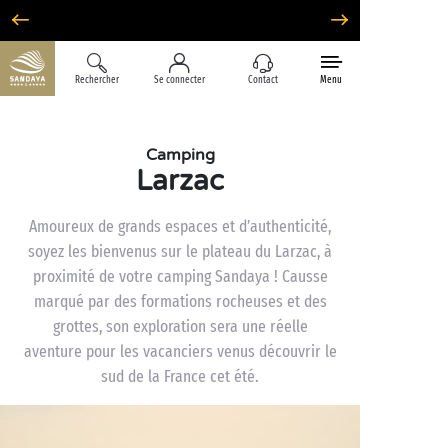
Option Liberté : annulation 100% flexible*
Rechercher
Se connecter
Contact
Menu
Camping
Larzac
Amoureux de grands espaces et d’authenticité,
soyez les bienvenus sur le plateau du Larzac, à
proximité de votre camping Sandaya ! Causse
marqué par des formations rocheuses et des
grottes, son exploration sera une réelle
aventure pour les vacanciers venus découvrir le
sud de la France cet été.