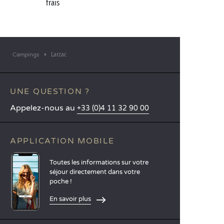
frais
et c’est le cas de le dire !
Larzac
Campings
UNE QUESTION ?
Appelez-nous au
+33 (0)4 11 32 90 00
APPLICATION MOBILE
Toutes les informations sur votre
séjour directement dans votre
poche !
En savoir plus