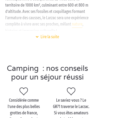
territoire de 1000 km², culminant entre 600 et 800 m
d’altitude. Avec ses fossiles et coquillages formant
l’armature des causses, le Larzac sera une expérience
complète à vivre avec ses proches, mêlant
nature
,
histoire et immersion culturelle !
Lire la suite
Depuis votre camping 4 ou 5 étoiles, partez en
randonnée
sur le sentier des Dolmens, un parcours
accessible à tous permettant d’observer la faune et la
flore du territoire des Causses et Cévennes. Vous
Camping : nos conseils
pourrez même vous permettre une petite déviation
pour explorer les gorges de
la Dourbie
ou du Tarn à
pour un séjour réussi
proximité !
Gourmet dans l’âme, appréciez les spécialités locales
lors de votre séjour en camping proche du Larzac.
Considérée comme
Le saviez-vous ? Le
Nous vous conseillons notamment les
l’une des plus belles
GR71 traverse le Larzac.
caves de Roquefort
pour le fromage du même nom !
grottes de France,
Si vous êtes amateurs