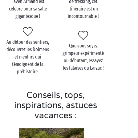
l’aven Armand est
de trekking, cet
célèbre pour sa salle
itinéraire est un
gigantesque !
incontournable !
Visitez le Larzac en
famille
Mélange parfait entre découvertes culturelles,
Au détour des sentiers,
Que vous soyez
activités sportives et plaisirs simples en vacances, le
découvrez les Dolmens
grimpeur expérimenté
Larzac sera un lieu incontournable à visiter durant
et menhirs qui
ou débutant, essayez
votre
escapade familiale
en camping dans l’Aveyron !
témoignent de la
les falaises du Larzac !
Promenez-vous dans les villages Templiers et
préhistoire.
Hospitaliers à l’ambiance médiévale, où vos enfants
pourront se mettre dans la peau d’un chevalier.
Conseils, tops,
En journée de grosses chaleurs, descendez les
inspirations, astuces
gorges du Tarn
ou de la Dourbie à proximité du
vacances :
Larzac pour une activité rafraîchissante, avant de
rentrer au camping et de poursuivre avec nos soirées
animées !