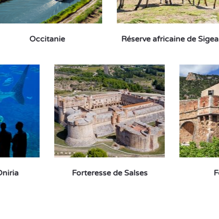
Occitanie
Réserve africaine de Sige
niria
Forteresse de Salses
F