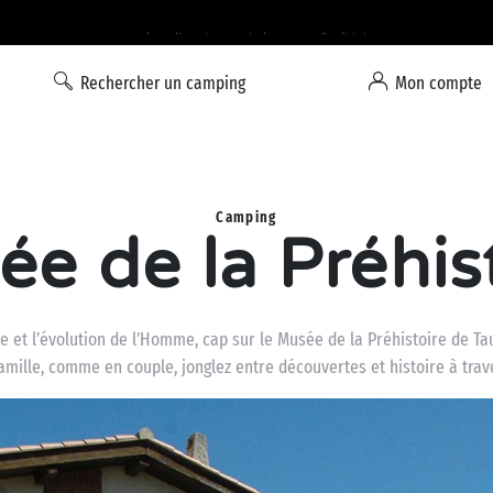
Option Liberté : annulation 100% flexible*
Rechercher un camping
Mon compte
Camping
e de la Préhis
re et l’évolution de l’Homme, cap sur le Musée de la Préhistoire de T
mille, comme en couple, jonglez entre découvertes et histoire à trav