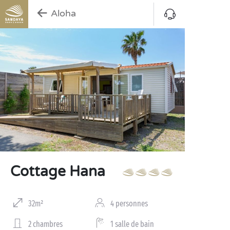
Aloha
Cottage Hana
32m²
4 personnes
2 chambres
1 salle de bain