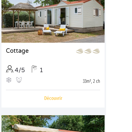
Cottage
4/5
1
33m², 2 ch
Découvrir