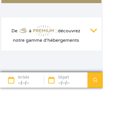
De
à
: découvrez
notre gamme d'hébergements
Arrivée
Départ
--/--/--
--/--/--
89%* de clients satisfaits
Option liberté : séjour
remboursé jusqu’à J-14*