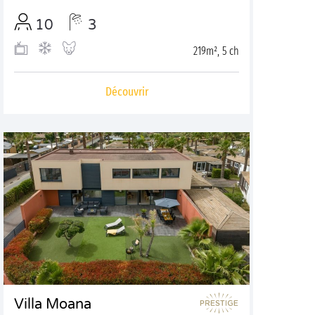
10
3
219m², 5 ch
Découvrir
Villa Moana