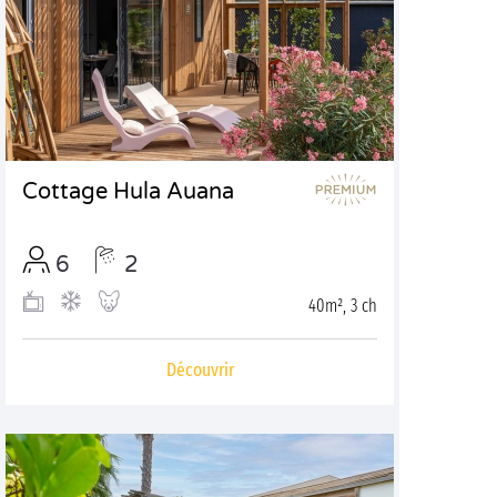
Cottage Hula Auana
6
2
40m², 3 ch
Découvrir