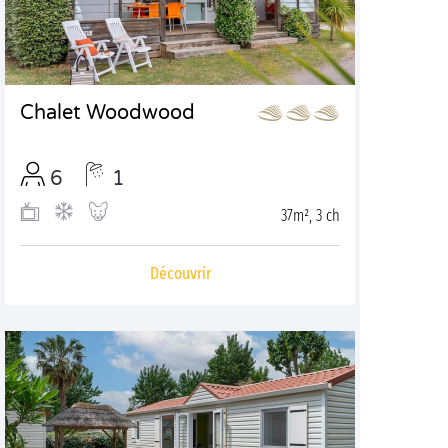
Chalet Woodwood
6
1
37m², 3 ch
Découvrir