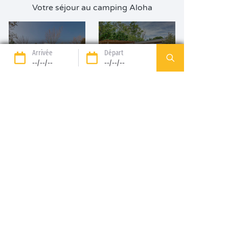
Votre séjour au camping Aloha
Nos emplacements
Nos locations
Arrivée
Départ
--/--/--
--/--/--
DÉCOUVRIR
DÉCOUVRIR