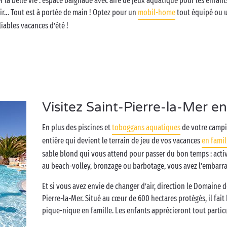
la belle vie : espace baignade avec aire de jeux aquatique pour les enfant
ir… Tout est à portée de main ! Optez pour un
mobil-home
tout équipé ou 
liables vacances d’été !
Visitez Saint-Pierre-la-Mer en
En plus des piscines et
toboggans aquatiques
de votre campin
entière qui devient le terrain de jeu de vos vacances
en famil
sable blond qui vous attend pour passer du bon temps : activ
au beach-volley, bronzage ou barbotage, vous avez l’embarra
Et si vous avez envie de changer d’air, direction le Domaine d
Pierre-la-Mer. Situé au cœur de 600 hectares protégés, il fai
pique-nique en famille. Les enfants apprécieront tout partic