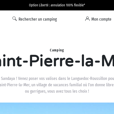
Option Liberté : annulation 100% flexible*
Rechercher un camping
Mon compte
Camping
int-Pierre-la-
Sandaya ! Venez poser vos valises dans le Languedoc-Roussillon pour
aint-Pierre-la-Mer, un village de vacances familial où l’on donne libr
ou garrigues, vous avez tous les choix !