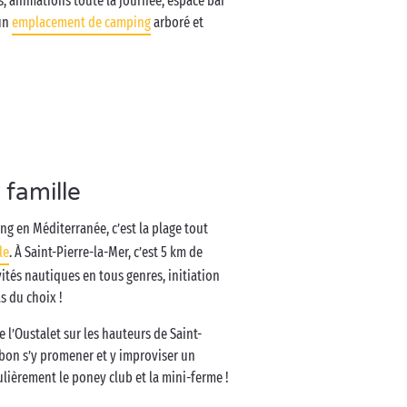
s, animations toute la journée, espace bar
un
emplacement de camping
arboré et
 famille
g en Méditerranée, c’est la plage tout
le
. À Saint-Pierre-la-Mer, c’est 5 km de
ités nautiques en tous genres, initiation
s du choix !
e l’Oustalet sur les hauteurs de Saint-
t bon s’y promener et y improviser un
ulièrement le poney club et la mini-ferme !