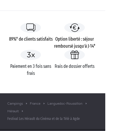
89%* de clients satisfaits
Option liberté : séjour
remboursé jusqu’à J-14*
Paiement en 3 fois sans
Frais de dossier offerts
frais
Campings
France
Languedoc-Roussillon
Hérault
Festival Les Hérault du Cinéma et de la Télé à Agde