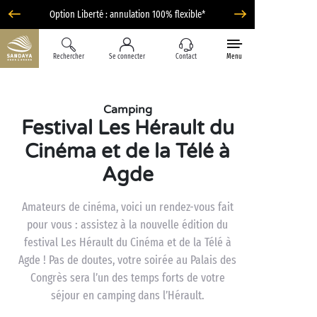
Option Liberté : annulation 100% flexible*
Rechercher
Se connecter
Contact
Menu
Camping
Festival Les Hérault du
Cinéma et de la Télé à
Agde
Amateurs de cinéma, voici un rendez-vous fait
pour vous : assistez à la nouvelle édition du
festival Les Hérault du Cinéma et de la Télé à
Agde ! Pas de doutes, votre soirée au Palais des
Congrès sera l’un des temps forts de votre
séjour en camping dans l’Hérault.