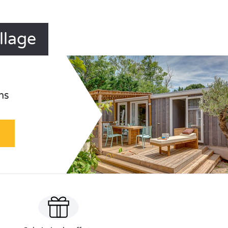
llage
ns