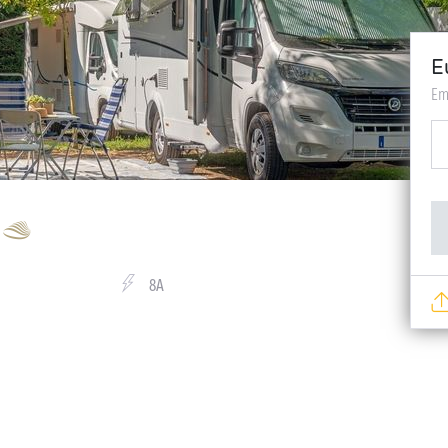
E
Em
8A