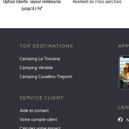
Option liberté : séjour remboursé
Paiement en 3 fois sans frais
jusqu’à J-14*
TOP DESTINATIONS
APP
Camping La Toscane
Camping Vénétie
Camping Cavallino-Treporti
SERVICE CLIENT
LA
Aide et contact
Votre compte client
Calculez votre impact