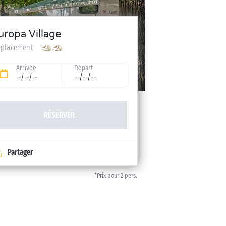
uropa Village
placement
Arrivée
Départ
--/--/--
--/--/--
RÉSERVER
Partager
*Prix pour 2 pers.