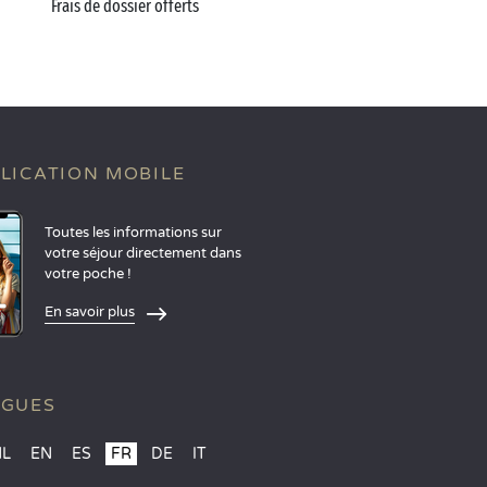
Frais de dossier offerts
LICATION MOBILE
Toutes les informations sur
votre séjour directement dans
votre poche !
En savoir plus
NGUES
NL
EN
ES
FR
DE
IT