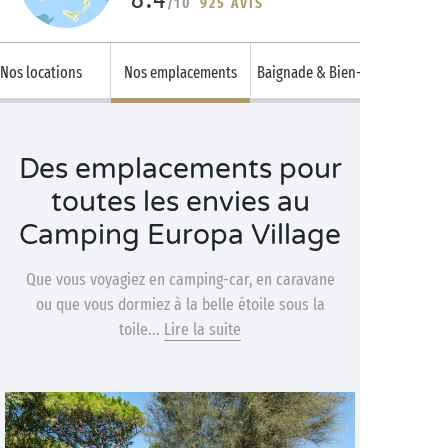
/10
925 AVIS
Nos locations
Nos emplacements
Baignade & Bien-être
Des emplacements pour
toutes les envies au
Camping Europa Village
Que vous voyagiez en camping-car, en caravane
ou que vous dormiez à la belle étoile sous la
toile...
Lire la suite