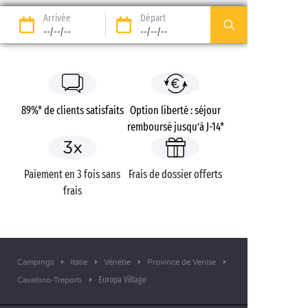
Arrivée
Départ
--/--/--
--/--/--
89%* de clients satisfaits
Option liberté : séjour
remboursé jusqu’à J-14*
Paiement en 3 fois sans
Frais de dossier offerts
frais
Campings
Italie
Vénétie
Province de Venise
Europa Village
Cavallino-Treporti