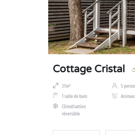
Business Village by Sandaya
Cottage Cristal
31m²
5 perso
1 salle de bain
Animau
Climatisation
réversible