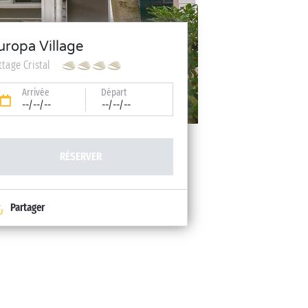
uropa Village
ttage Cristal
Arrivée
Départ
--/--/--
--/--/--
RÉSERVER
Partager