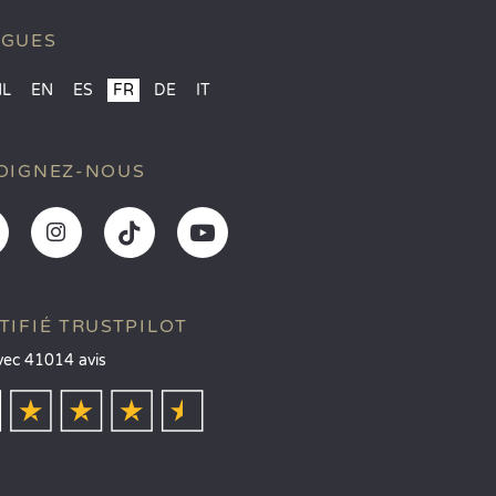
NGUES
NL
EN
ES
FR
DE
IT
OIGNEZ-NOUS
TIFIÉ TRUSTPILOT
vec 41014 avis