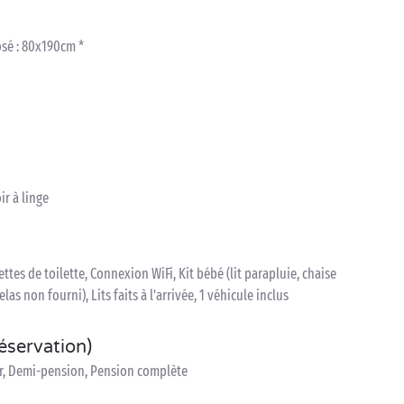
osé : 80x190cm *
ir à linge
ettes de toilette, Connexion WiFi, Kit bébé (lit parapluie, chaise
as non fourni), Lits faits à l'arrivée, 1 véhicule inclus
réservation)
er, Demi-pension, Pension complète