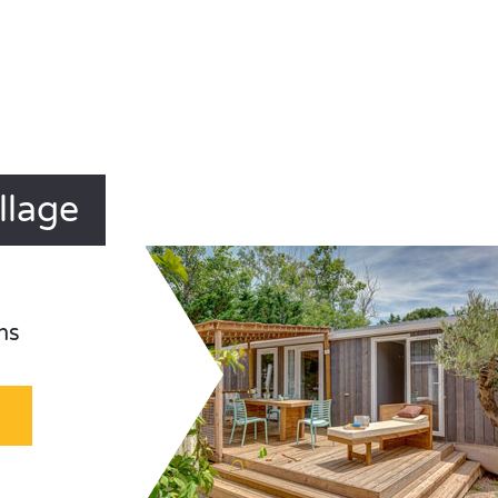
llage
ns