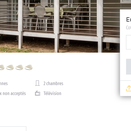
E
Co
nnes
2 chambres
x non acceptés
Télévision