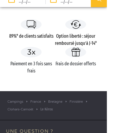
--/--/--
--/--/--
89%* de clients satisfaits
Option liberté : séjour
remboursé jusqu’à J-14*
Paiement en 3 fois sans
Frais de dossier offerts
frais
Campings
France
Bretagne
Finistère
Le Kérou
Clohars-Carnoët
UNE QUESTION ?