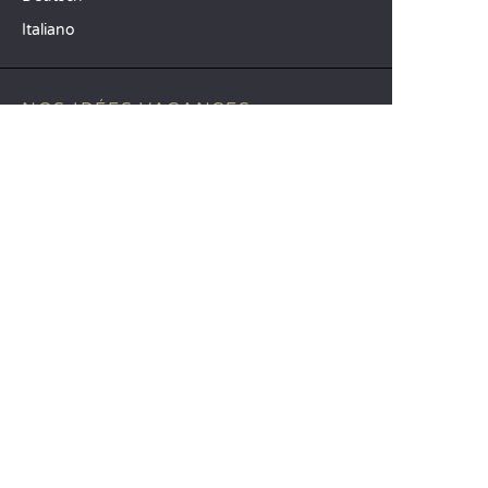
Italiano
NOS IDÉES VACANCES
Camping mer Méditerranée
Camping 4 étoiles
Camping 5 étoiles
TOP DESTINATIONS
Camping La Toscane
Camping Vénétie
Camping Cavallino-Treporti
SANDAYA