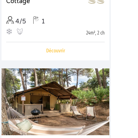
Cottage
4/5
1
24m², 2 ch
Découvrir