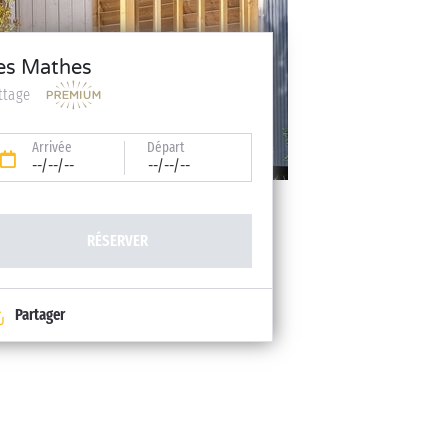
es Mathes
ttage
Arrivée
Départ
--/--/--
--/--/--
RÉSERVER
Partager