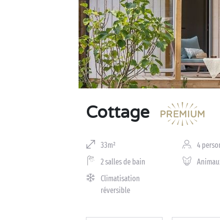
Business Village by Sandaya
Cottage
33m²
4 perso
2 salles de bain
Animau
Climatisation
réversible