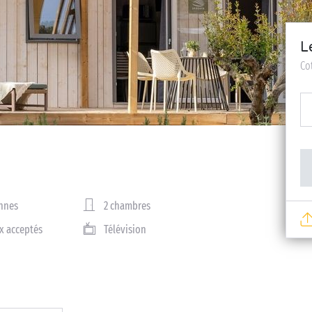
L
Co
nnes
2 chambres
x acceptés
Télévision