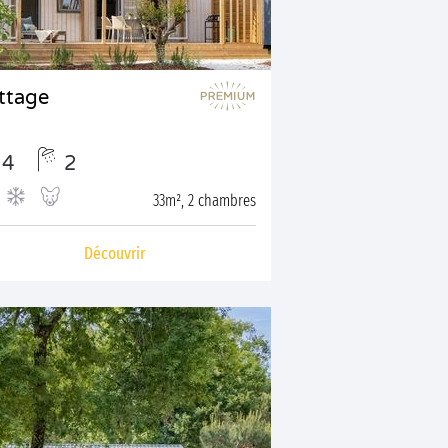
ttage
4
2
33m², 2 chambres
Découvrir