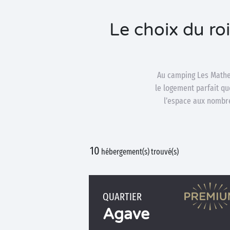
Le choix du r
Au camping Les Mathes
le logement parfait qu
l’espace aux nombre
10
hébergement(s) trouvé(s)
QUARTIER
Agave