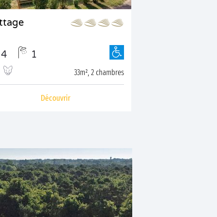
ttage
4
1
33m², 2 chambres
Découvrir