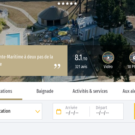
8.1
nte-Maritime à deux pas de la
/10
e
321 avis
Vidéo
18 P
cations
Baignade
Activités & services
Aux al
Arrivée
Départ
--/--/--
--/--/--