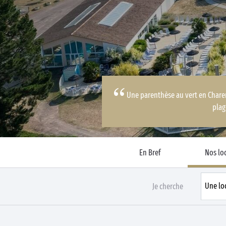
Business Village by Sandaya
Une parenthèse au vert en Chare
plag
En Bref
Nos lo
Je cherche