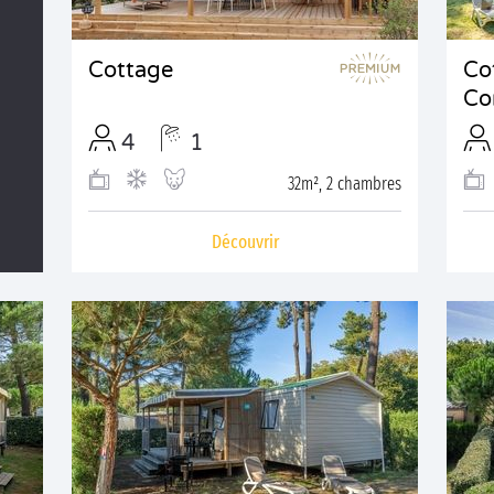
Cottage
Co
Co
4
1
32m², 2 chambres
Découvrir