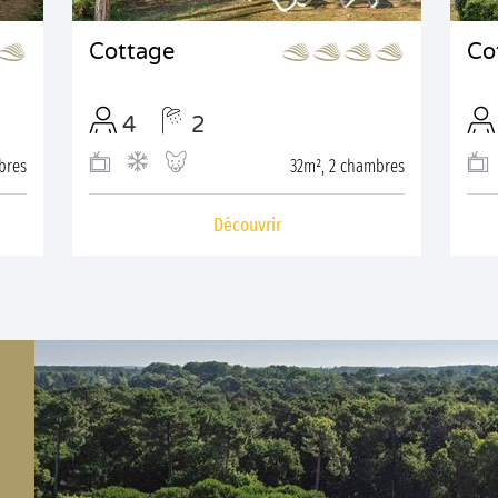
Cottage
Co
4
2
bres
32m², 2 chambres
Découvrir