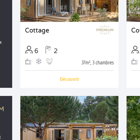
é
Cottage
Co
x
6
2
37m², 3 chambres
Découvrir
t