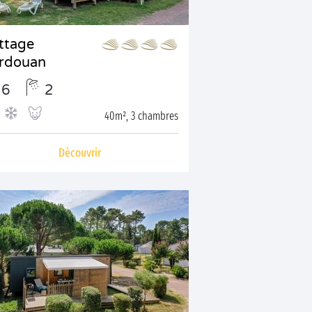
ttage
rdouan
6
2
40m², 3 chambres
Découvrir