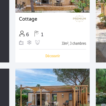
Cottage
6
1
33m², 3 chambres
Découvrir