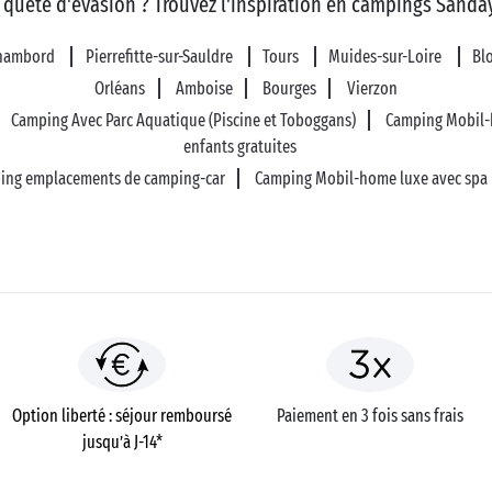
 quête d'évasion ? Trouvez l'inspiration en campings Sanday
hambord
Pierrefitte-sur-Sauldre
Tours
Muides-sur-Loire
Blo
Orléans
Amboise
Bourges
Vierzon
Camping Avec Parc Aquatique (Piscine et Toboggans)
Camping Mobil
enfants gratuites
ing emplacements de camping-car
Camping Mobil-home luxe avec spa
Option liberté : séjour remboursé
Paiement en 3 fois sans frais
jusqu’à J-14*