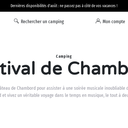
Option Liberté : annulation 100% flexible*
Rechercher un camping
Mon compte
Camping
tival de Cham
 château de Chambord pour assister à une soirée musicale inoubliable
 et vivez un véritable voyage dans le temps en musique, le tout à d