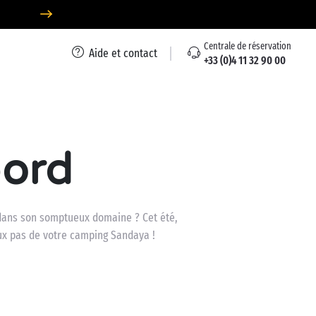
Centrale de réservation
Aide et contact
+33 (0)4 11 32 90 00
bord
 dans son somptueux domaine ? Cet été,
eux pas de votre camping Sandaya !