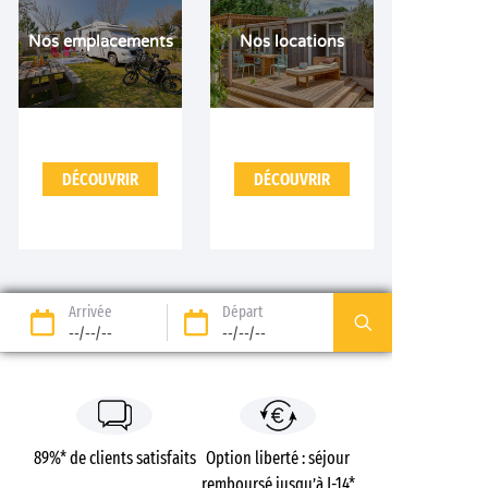
Nos emplacements
Nos locations
DÉCOUVRIR
DÉCOUVRIR
Arrivée
Départ
--/--/--
--/--/--
89%* de clients satisfaits
Option liberté : séjour
remboursé jusqu’à J-14*