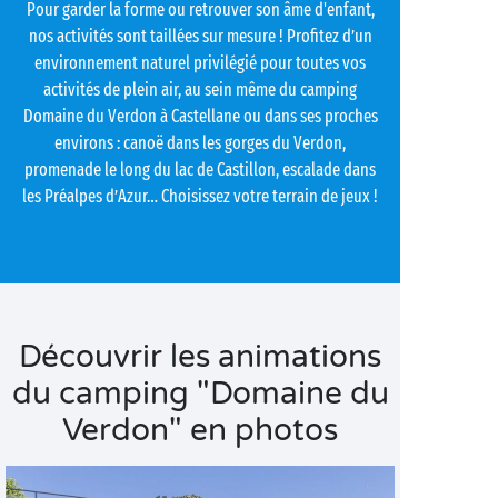
Pour garder la forme ou retrouver son âme d'enfant,
nos activités sont taillées sur mesure ! Profitez d’un
environnement naturel privilégié pour toutes vos
activités de plein air, au sein même du camping
Domaine du Verdon à Castellane ou dans ses proches
environs : canoë dans les gorges du Verdon,
promenade le long du lac de Castillon, escalade dans
les Préalpes d’Azur… Choisissez votre terrain de jeux !
Découvrir les animations
du camping "Domaine du
Verdon" en photos