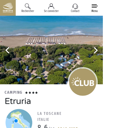
Rechercher
Se connecter
Contact
Menu
CAMPING
Etruria
LA TOSCANE
ITALIE
8.6