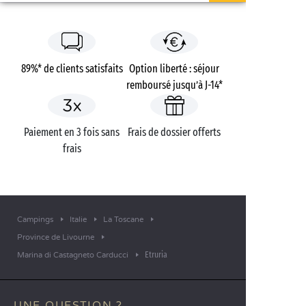
89%* de clients satisfaits
Option liberté : séjour
remboursé jusqu’à J-14*
Paiement en 3 fois sans
Frais de dossier offerts
frais
Campings
Italie
La Toscane
Province de Livourne
Etruria
Marina di Castagneto Carducci
UNE QUESTION ?