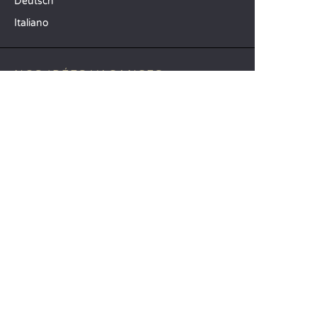
Deutsch
Italiano
NOS IDÉES VACANCES
Camping mer Méditerranée
Camping 4 étoiles
Camping 5 étoiles
TOP DESTINATIONS
Camping La Toscane
Camping Vénétie
Camping Cavallino-Treporti
SANDAYA