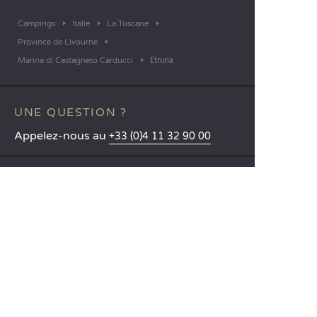
Campings
Italie
La Toscane
Province de Livourne
Etruria
Marina di Castagneto Carducci
UNE QUESTION ?
Appelez-nous au
+33 (0)4 11 32 90 00
APPLICATION MOBILE
Toutes les informations sur votre
séjour directement dans votre
poche !
En savoir plus