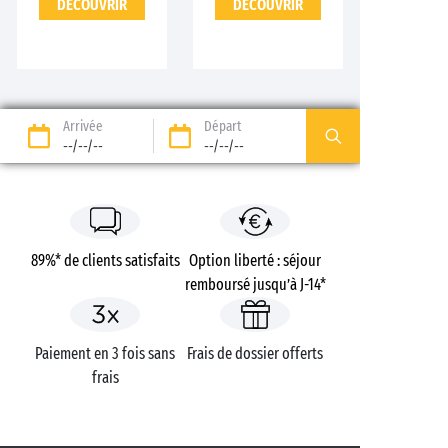
DÉCOUVRIR
DÉCOUVRIR
Arrivée
Départ
--/--/--
--/--/--
89%* de clients satisfaits
Option liberté : séjour
remboursé jusqu’à J-14*
Paiement en 3 fois sans
Frais de dossier offerts
frais