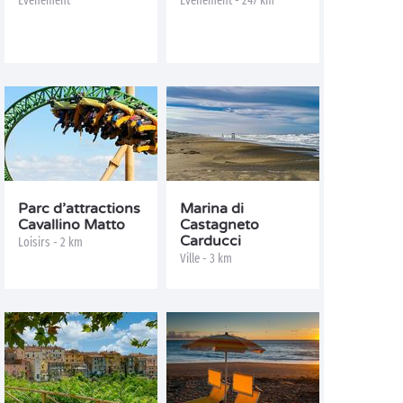
Evénement
Evénement - 247 km
Parc d’attractions
Marina di
Cavallino Matto
Castagneto
Carducci
Loisirs - 2 km
Ville - 3 km