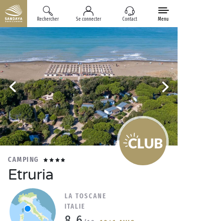
Rechercher
Se connecter
Contact
Menu
CAMPING
Etruria
LA TOSCANE
ITALIE
8.6