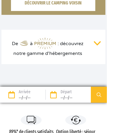
DÉCOUVRIR LE CAMPING VOISIN
De
à
: découvrez
notre gamme d'hébergements
Arrivée
Départ
--/--/--
--/--/--
89%* de clients satisfaits
Option liberté : séjour