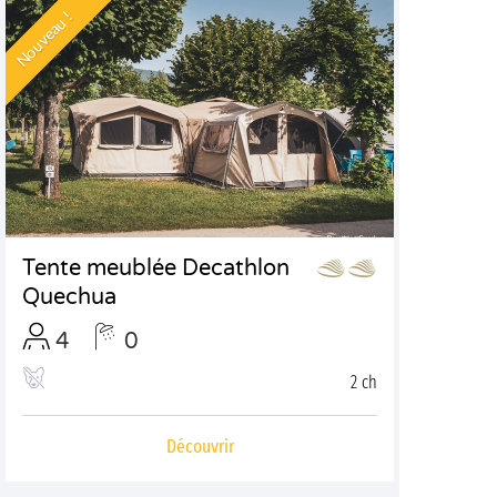
Nouveau !
Tente meublée Decathlon
Quechua
4
0
2 ch
Découvrir