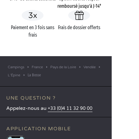
remboursé jusqu’à J-14*
Paiement en 3 fois sans
Frais de dossier offerts
frais
Campings
France
Pays de la Loire
Vendée
La Bosse
L’Épine
UNE QUESTION ?
Appelez-nous au
+33 (0)4 11 32 90 00
APPLICATION MOBILE