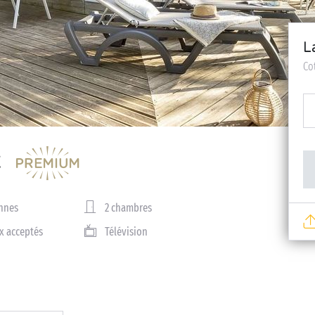
L
Co
nnes
2 chambres
x acceptés
Télévision