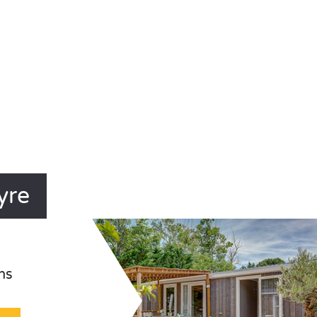
yre
ns