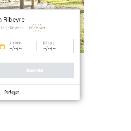
a Ribeyre
ttage Keywest
Arrivée
Départ
--/--/--
--/--/--
RÉSERVER
Partager