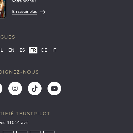
votre poche !
En savoir plus
NGUES
NL
EN
ES
FR
DE
IT
OIGNEZ-NOUS
TIFIÉ TRUSTPILOT
vec 41014 avis