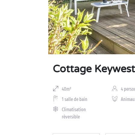
Business Village by Sandaya
Cottage Keywest
40m²
4 perso
1 salle de bain
Animau
Climatisation
réversible