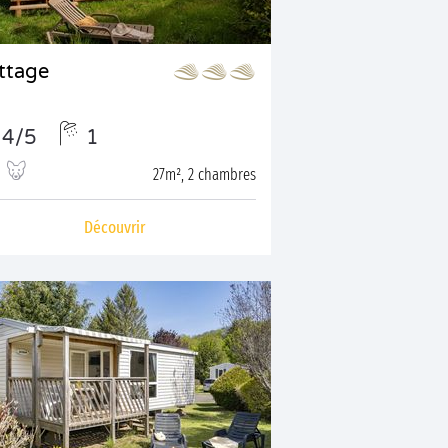
ttage
4/5
1
27m², 2 chambres
Découvrir