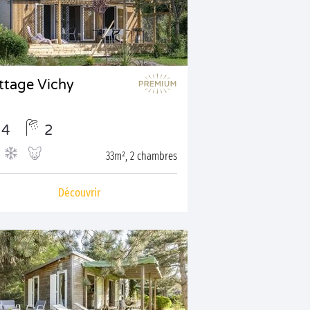
ttage Vichy
4
2
33m², 2 chambres
Découvrir