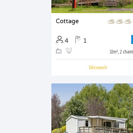
Cottage
4
1
32m², 2 cham
Découvrir