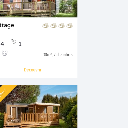
ttage
4
1
30m², 2 chambres
Découvrir
au !