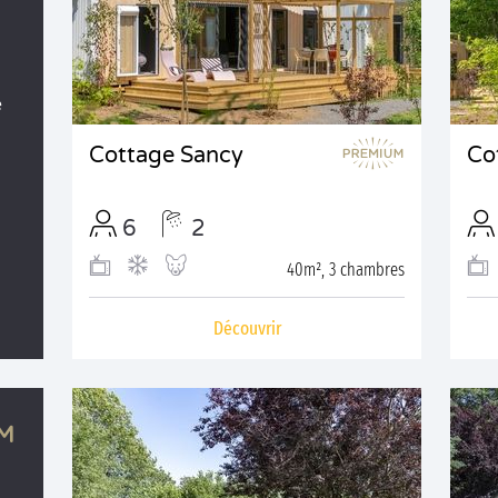
e
Cottage Sancy
Co
6
2
40m², 3 chambres
Découvrir