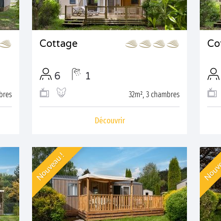
Cottage
Co
6
1
bres
32m², 3 chambres
Découvrir
Nouveau !
Nouve