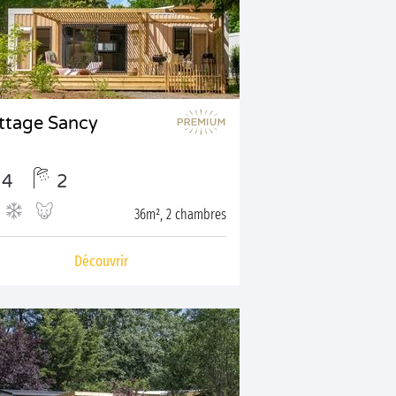
ttage Sancy
4
2
36m², 2 chambres
Découvrir