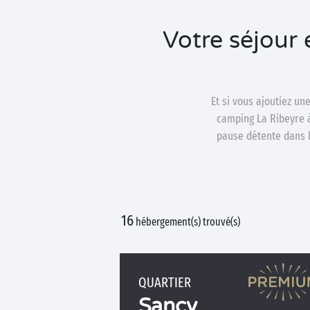
Votre séjour
Et si vous ajoutiez un
camping La Ribeyre à 
pause détente dans l
16
hébergement(s) trouvé(s)
QUARTIER
Sancy