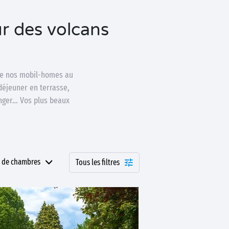
r des volcans
n de nos mobil-homes au
-déjeuner en terrasse,
anger… Vos plus beaux
 de chambres
Tous les filtres