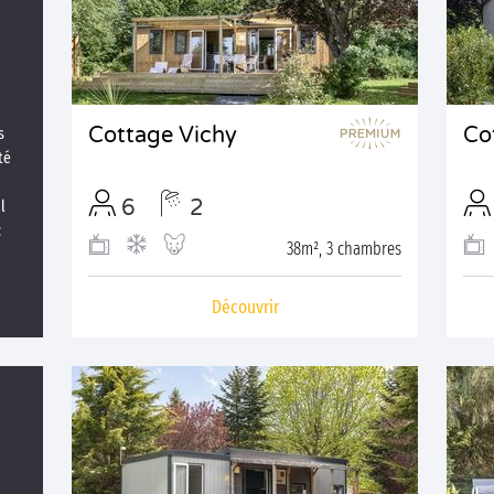
Cottage Vichy
Co
s
té
6
2
l
:
38m², 3 chambres
Découvrir