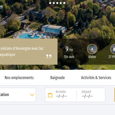
9
 volcans d’Auvergne avec lac
/10
 aquatique
734 avis
Vidéo
27 P
Nos emplacements
Baignade
Activités & Services
Arrivée
Départ
--/--/--
--/--/--