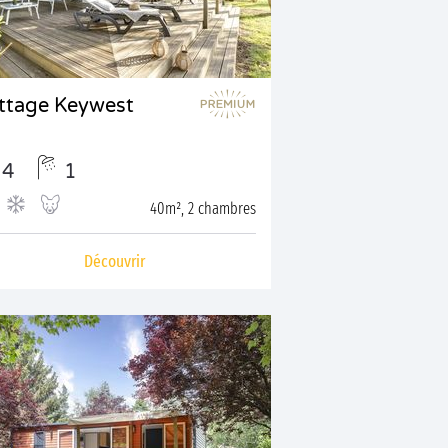
ttage Keywest
4
1
40m², 2 chambres
Découvrir