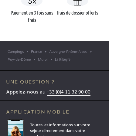
Paiement en 3 fois sans
Frais de dossier offerts
frais
Campings
France
Auvergne-Rhône-Alpes
La Ribeyre
Puy-de-Dôme
Murol
UNE QUESTION ?
Appelez-nous au
+33 (0)4 11 32 90 00
APPLICATION MOBILE
Toutes les informations sur votre
séjour directement dans votre