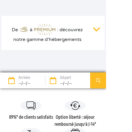
De
à
: découvrez
notre gamme d'hébergements
Arrivée
Départ
--/--/--
--/--/--
89%* de clients satisfaits
Option liberté : séjour
remboursé jusqu’à J-14*