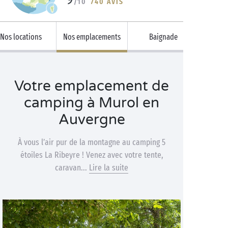
/10
740 AVIS
Nos locations
Nos emplacements
Baignade
Votre emplacement de
camping à Murol en
Auvergne
À vous l’air pur de la montagne au camping 5
étoiles La Ribeyre ! Venez avec votre tente,
caravan...
Lire la suite