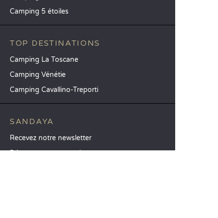
Camping 5 étoiles
TOP DESTINATIONS
Camping La Toscane
Camping Vénétie
Camping Cavallino-Treporti
SANDAYA
Recevez notre newsletter
Découvrez notre catalogue
CSE / Collectivités
Comparez nos locations
Comparez nos emplacements
Nos engagements RSE