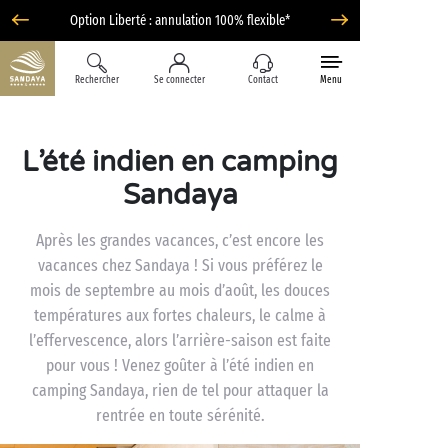
Option Liberté : annulation 100% flexible*
Rechercher
Se connecter
Contact
Menu
L’été indien en camping
Sandaya
Après les grandes vacances, c’est encore les
vacances chez Sandaya ! Si vous préférez le
mois de septembre au mois d’août, les douces
températures aux fortes chaleurs, le calme à
l’effervescence, alors l’arrière-saison est faite
pour vous ! Venez goûter à l’été indien en
camping Sandaya, rien de tel pour attaquer la
rentrée en toute sérénité.