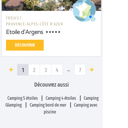
FRÉJUS |
PROVENCE-ALPES-CÔTE D'AZUR
Etoile d'Argens
DÉCOUVRIR
1
2
3
4
7
…
Découvrez aussi
Camping 5 étoiles
Camping 4 étoiles
Camping
Glamping
Camping bord de mer
Camping avec
piscine