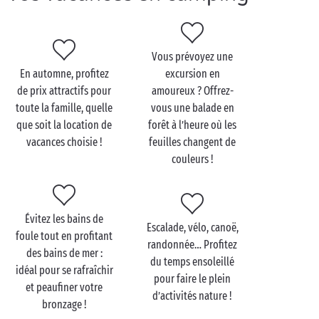
campagne
ou en basse
montagne
.
Autre avantage des vacances au mois de septembre ?
Vous prévoyez une
Les tarifs avantageux, évidemment ! Profitez-en pour
En automne, profitez
excursion en
vous offrir un séjour de luxe dans nos hébergements
de prix attractifs pour
amoureux ? Offrez-
de camping les plus prestigieux :
villas
,
toute la famille, quelle
vous une balade en
mobil-home avec spa
, gamme
PREMIUM
… C’est le
que soit la location de
forêt à l’heure où les
moment ou jamais d’en profiter !
vacances choisie !
feuilles changent de
couleurs !
Évitez les bains de
Escalade, vélo, canoë,
foule tout en profitant
randonnée… Profitez
des bains de mer :
du temps ensoleillé
idéal pour se rafraîchir
pour faire le plein
et peaufiner votre
d’activités nature !
bronzage !