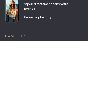
séjour directement dans votre
poche !
En savoir plus
LANGUES
Nederlands
English
Español
Français
Deutsch
Italiano
NOS IDÉES VACANCES
Camping mer Méditerranée