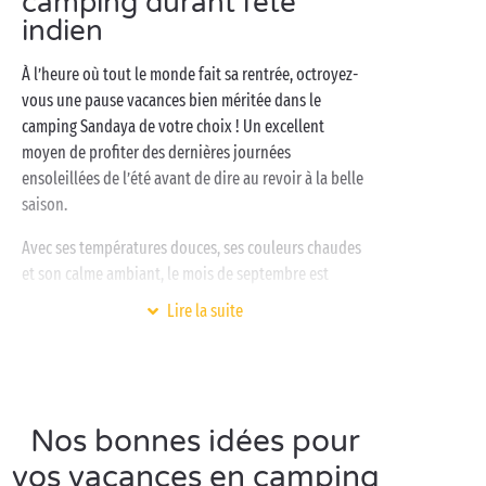
camping durant l’été
indien
À l’heure où tout le monde fait sa rentrée, octroyez-
vous une pause vacances bien méritée dans le
camping Sandaya de votre choix ! Un excellent
moyen de profiter des dernières journées
ensoleillées de l’été avant de dire au revoir à la belle
saison.
Avec ses températures douces, ses couleurs chaudes
et son calme ambiant, le mois de septembre est
souvent synonyme d’été indien, un moment de répit
Lire la suite
supplémentaire propice à l’évasion. À l’heure où l’on
reprend le chemin de l’école ou du travail, prenez
plutôt la route des vacances au volant de votre
camping-car ! Quant à la destination, pas de
restriction : au mois de septembre, il fait toujours
Nos bonnes idées pour
aussi bon, que vous ayez envie d’un séjour au bord
vos vacances en camping
de
l’océan
, sur les plages de la
Méditerranée
, à la