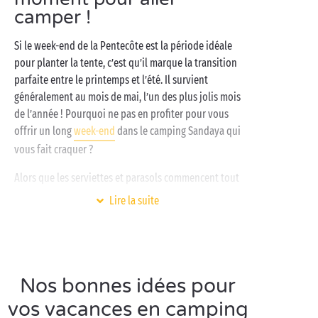
camper !
Si le week-end de la Pentecôte est la période idéale
pour planter la tente, c’est qu’il marque la transition
parfaite entre le printemps et l’été. Il survient
généralement au mois de mai, l’un des plus jolis mois
de l’année ! Pourquoi ne pas en profiter pour vous
offrir un long
week-end
dans le camping Sandaya qui
vous fait craquer ?
Alors que les serviettes et parasols commencent tout
juste à investir les plages, le mois de mai est encore
Lire la suite
calme et vous permet de profiter de la douceur de la
basse saison. Pas de doute, c’est le moment rêvé de
vous octroyer une parenthèse évasion dans l’un de
nos campings Sandaya. Cerise sur le gâteau, vous
allez pouvoir exhiber votre bronzage avant tout le
Nos bonnes idées pour
monde et ça, ça n’a pas de prix !
vos vacances en camping