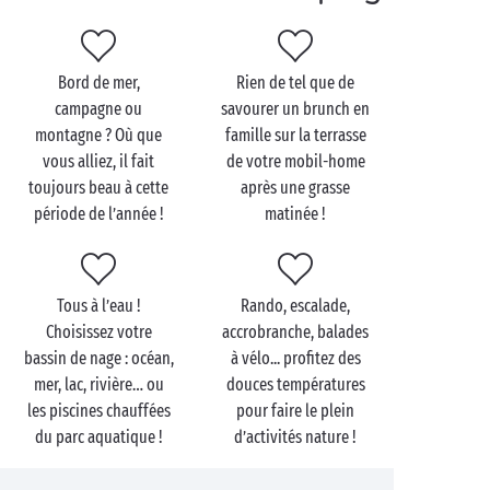
À l’heure où la
nature
est en pleine floraison, le
week-end de Pentecôte vous permet de savourer un
séjour dans la destination de votre choix, sans
Bord de mer,
Rien de tel que de
prendre de risque côté météo : en camping en
campagne ou
savourer un brunch en
bord de mer
, en pleine
campagne
ou en
montagne ? Où que
famille sur la terrasse
basse montagne
, tous les décors sont ensoleillés au
vous alliez, il fait
de votre mobil-home
mois de mai ! Sur place, installez-vous
toujours beau à cette
après une grasse
confortablement dans l’un de nos
cottages
tout
période de l’année !
matinée !
équipés pour savourer le farniente. Mieux encore,
louez un authentique
emplacement de camping
pour
être aux premières loges alors que la nature s’éveille.
Tous à l’eau !
Rando, escalade,
Piscine couverte ou en plein air, animations
Choisissez votre
accrobranche, balades
gratuites, services étoilés, tout est déjà disponible
bassin de nage : océan,
à vélo... profitez des
dans votre camping Sandaya, il n’y a plus qu’à en
mer, lac, rivière… ou
douces températures
profiter !
les piscines chauffées
pour faire le plein
du parc aquatique !
d’activités nature !