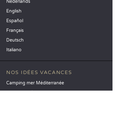
Nederlands
English
Español
Français
Deutsch
Italiano
NOS IDÉES VACANCES
Camping mer Méditerranée
Camping 4 étoiles
Camping 5 étoiles
TOP DESTINATIONS
Camping La Toscane