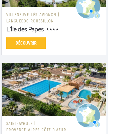
VILLENEUVE-LÈS-AVIGNON |
LANGUEDOC-ROUSSILLON
L’Île des Papes
DÉCOUVRIR
SAINT-AYGULF |
PROVENCE-ALPES-CÔTE D'AZUR