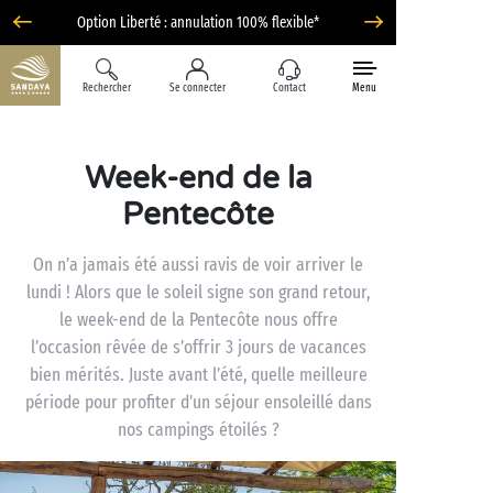
Option Liberté : annulation 100% flexible*
Rechercher
Se connecter
Contact
Menu
Week-end de la
Pentecôte
On n’a jamais été aussi ravis de voir arriver le
lundi ! Alors que le soleil signe son grand retour,
le week-end de la Pentecôte nous offre
l’occasion rêvée de s’offrir 3 jours de vacances
bien mérités. Juste avant l’été, quelle meilleure
période pour profiter d’un séjour ensoleillé dans
nos campings étoilés ?