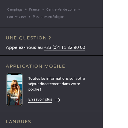
Campings
France
Centre-Val de Loire
Musicalies en Sologne
Loir-et-Cher
UNE QUESTION ?
Appelez-nous au
+33 (0)4 11 32 90 00
APPLICATION MOBILE
Toutes les informations sur votre
séjour directement dans votre
poche !
En savoir plus
LANGUES