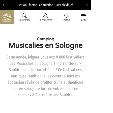
Option Liberté : annulation 100% flexible*
Rechercher
Se connecter
Contact
Menu
Camping
Musicalies en Sologne
Cette année, joignez-vous aux 8 000 festivaliers
des Musicalies en Sologne à Pierrefitte-sur-
Sauldre dans le Loir-et-Cher ! Ce festival des
musiques traditionnelles ouvert à tous est
l’occasion rêvée de profiter d’une authentique
soirée solognote lors de votre séjour en
camping à Pierrefitte-sur-Sauldre.