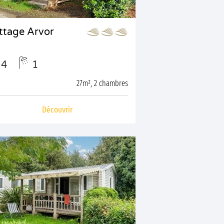
ttage Arvor
4
1
27m², 2 chambres
Découvrir