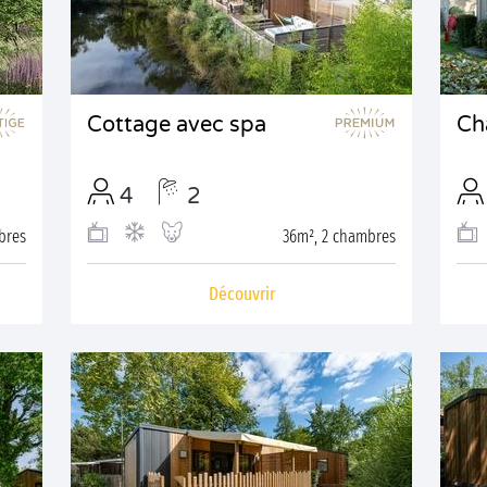
Cottage avec spa
Ch
4
2
bres
36m², 2 chambres
Découvrir