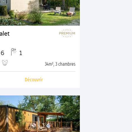
alet
6
1
34m², 3 chambres
Découvrir