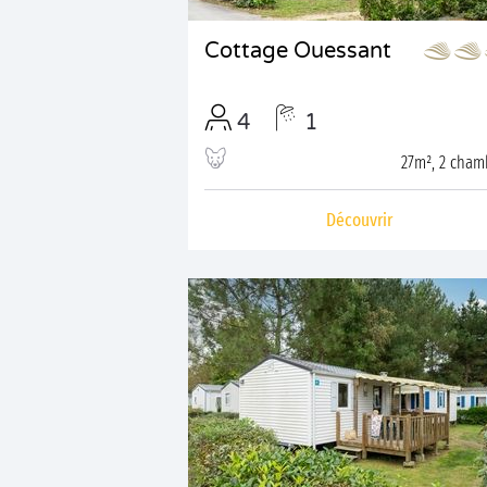
Cottage Ouessant
4
1
27m², 2 cham
Découvrir