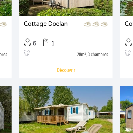
Cottage Doelan
Co
6
1
bres
28m², 3 chambres
Découvrir