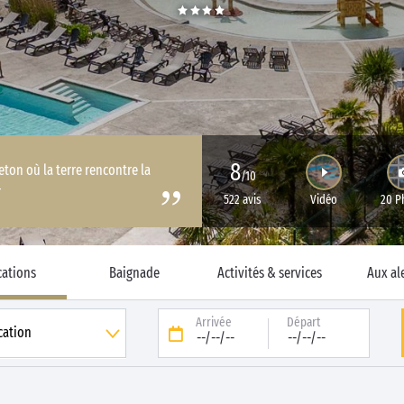
8
eton où la terre rencontre la
/10
r
522 avis
Vidéo
20 P
cations
Baignade
Activités & services
Aux al
Arrivée
Départ
--/--/--
--/--/--