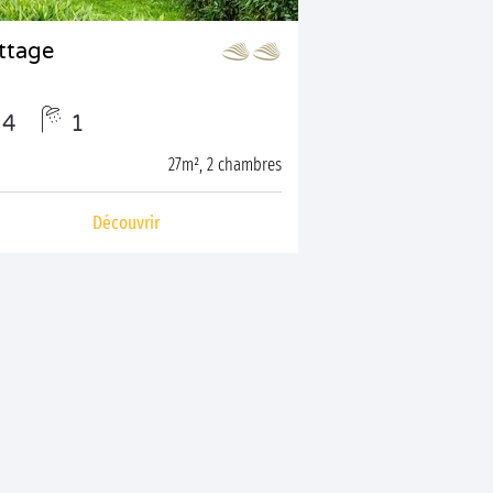
ttage
4
1
27m², 2 chambres
Découvrir