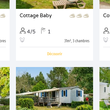
Cottage Baby
Co
4/5
1
bres
31m², 3 chambres
Découvrir