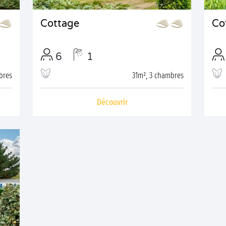
Cottage
Co
6
1
bres
31m², 3 chambres
Découvrir