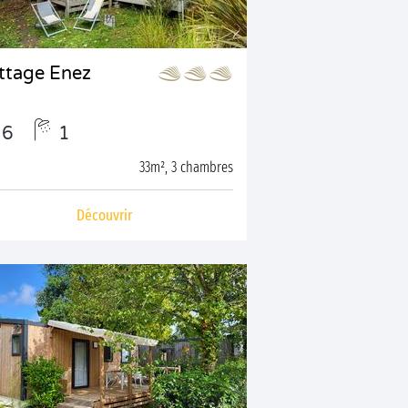
ttage Enez
6
1
33m², 3 chambres
Découvrir