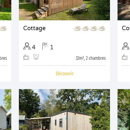
Cottage
Co
4
1
bres
32m², 2 chambres
Découvrir