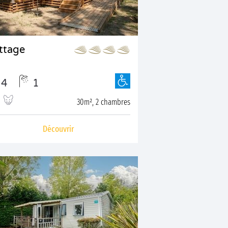
ttage
4
1
30m², 2 chambres
Découvrir