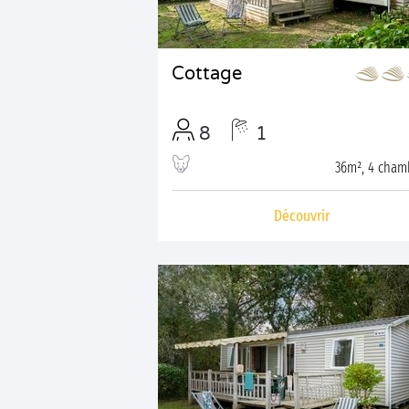
Cottage
8
1
36m², 4 cham
Découvrir