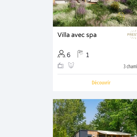
Villa avec spa
6
1
3 cham
Découvrir