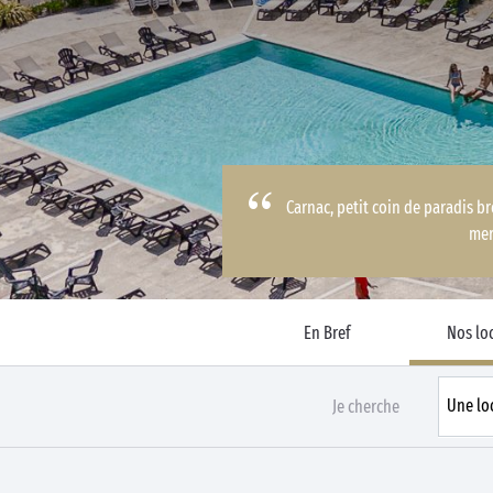
Business Village by Sandaya
Carnac, petit coin de paradis br
me
En Bref
Nos lo
Je cherche