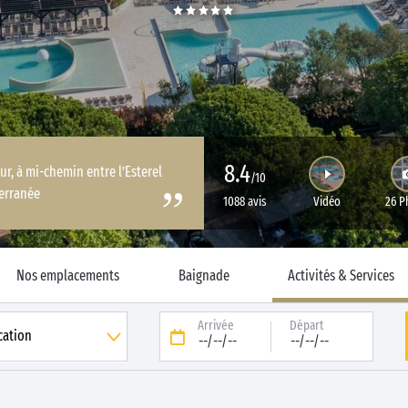
8.4
ur, à mi-chemin entre l’Esterel
/10
terranée
1088 avis
Vidéo
26 P
Nos emplacements
Baignade
Activités & Services
Arrivée
Départ
--/--/--
--/--/--