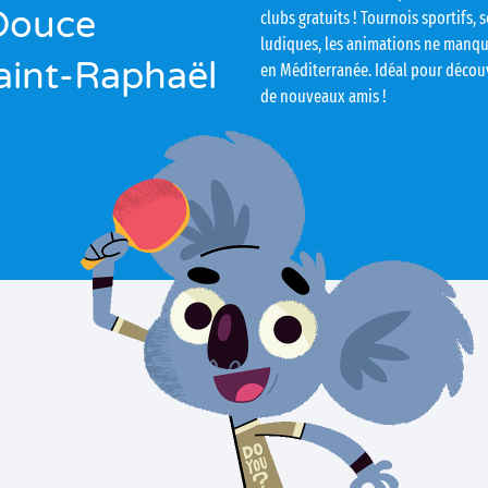
Douce
clubs gratuits ! Tournois sportifs, 
ludiques, les animations ne manqu
aint-Raphaël
en Méditerranée. Idéal pour découv
de nouveaux amis !