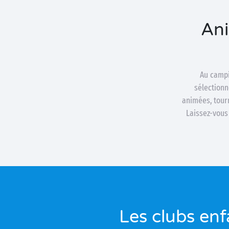
Ani
Au campi
sélectionn
animées, tour
Laissez-vous
Les clubs enf