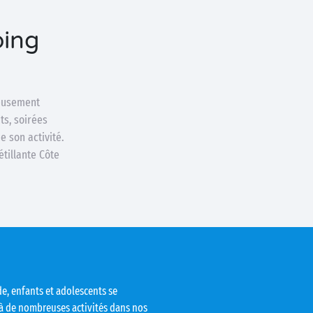
ping
neusement
ts, soirées
 son activité.
tillante Côte
e, enfants et adolescents se
r à de nombreuses activités dans nos