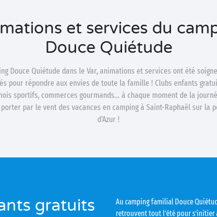
mations et services du cam
Douce Quiétude
ng Douce Quiétude dans le Var, animations et services ont été soig
és pour répondre aux envies de toute la famille ! Clubs enfants gratui
nois sportifs, commerces gourmands… à chaque moment de la journée
 porter par le vent des vacances en camping à Saint-Raphaël sur la pé
d’Azur !
ants gratuits
Au camping familial Douce Quiétud
retrouvent tout l’été pour s’initie