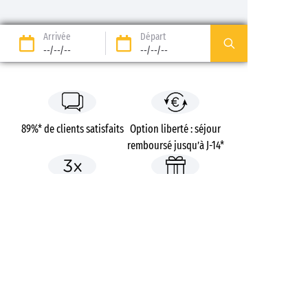
Arrivée
Départ
--/--/--
--/--/--
89%* de clients satisfaits
Option liberté : séjour
remboursé jusqu’à J-14*
Paiement en 3 fois sans
Frais de dossier offerts
frais
Campings
France
Bretagne
Finistère
Escale Saint-Gilles
Bénodet