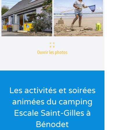
Ouvrir les photos
Les activités et soirées
animées du camping
Escale Saint-Gilles à
Bénodet