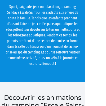
Sport, baignade, jeux ou relaxation, le camping
Sandaya Escale Saint-Gilles s’adapte aux envies de
toute la famille. Tandis que les enfants prennent
d’assaut l’aire de jeux et l’espace aqualudique, les
ados jettent leur dévolu sur le terrain multisports et
les toboggans aquatiques. Pendant ce temps, les
parents profitent d’une séance de remise en forme
dans la salle de fitness ou d’un moment de lâcher-
prise au spa du camping. Et pour se retrouver autour
d’une même activité, louez un vélo à la journée et
explorez Bénodet !
Découvrir les animations
du camping "Escale Saint-