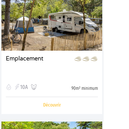
Emplacement
10A
90m² minimum
Découvrir