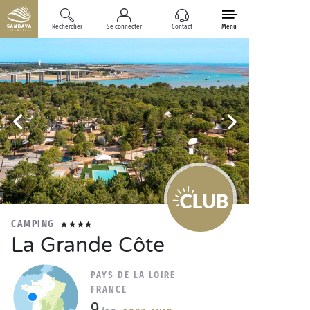
Rechercher
Se connecter
Contact
Menu
CAMPING
La Grande Côte
PAYS DE LA LOIRE
FRANCE
9