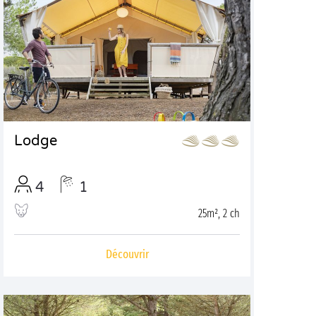
Lodge
4
1
25m², 2 ch
Découvrir