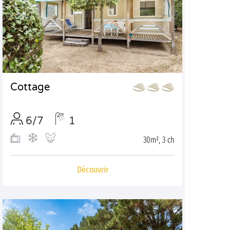
Cottage
6/7
1
30m², 3 ch
Découvrir