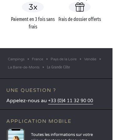
Paiement en 3 fois sans
Frais de dossier offerts
frais
Campings
France
Pays de la Loire
Vendée
La Grande Côte
La Barre-de-Monts
UNE QUESTION ?
Appelez-nous au
+33 (0)4 11 32 90 00
APPLICATION MOBILE
Toutes les informations sur votre