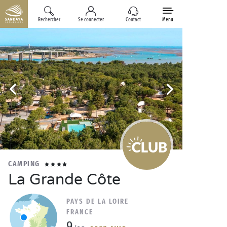
Rechercher
Se connecter
Contact
Menu
CAMPING
La Grande Côte
PAYS DE LA LOIRE
FRANCE
9