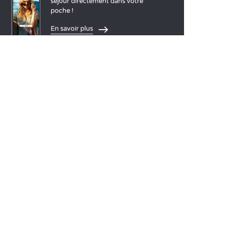
séjour directement dans votre
poche !
En savoir plus
LANGUES
Nederlands
English
Español
Français
Deutsch
Italiano
NOS IDÉES VACANCES
Camping mer Méditerranée