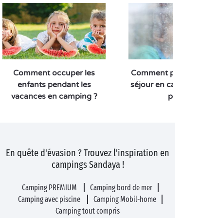
Comment occuper les
Comment profiter de vo
enfants pendant les
séjour en camping lorsq
vacances en camping ?
pleut ?
En quête d'évasion ? Trouvez l'inspiration en
campings Sandaya !
Camping PREMIUM
Camping bord de mer
Camping avec piscine
Camping Mobil-home
Camping tout compris