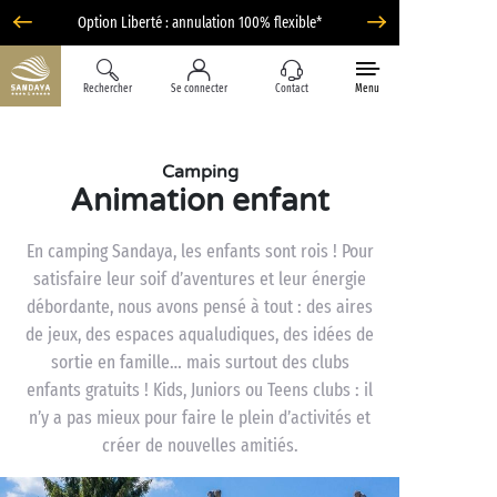
Option Liberté : annulation 100% flexible*
Rechercher
Se connecter
Contact
Menu
Camping
Animation enfant
En camping Sandaya, les enfants sont rois ! Pour
satisfaire leur soif d’aventures et leur énergie
débordante, nous avons pensé à tout : des aires
de jeux, des espaces aqualudiques, des idées de
sortie en famille… mais surtout des clubs
enfants gratuits ! Kids, Juniors ou Teens clubs : il
n’y a pas mieux pour faire le plein d’activités et
créer de nouvelles amitiés.