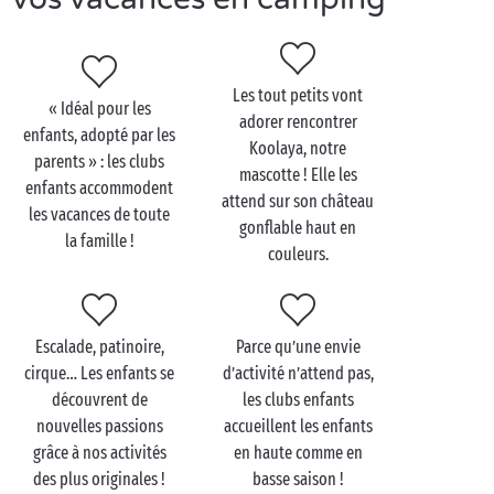
d’équipe,
ateliers créatifs pour les graines d’artistes,
mini disco pour les campeurs qui ont la
Les tout petits vont
bougeotte…
« Idéal pour les
adorer rencontrer
enfants, adopté par les
Koolaya, notre
Sans oublier les sorties découvertes pour explorer
parents » : les clubs
mascotte ! Elle les
les environs du camping ! Quant aux ados, ils
enfants accommodent
attend sur son château
profitent ensemble d’un programme mêlant activités
les vacances de toute
gonflable haut en
et liberté pour des vacances qui leur ressemblent. Ce
la famille !
couleurs.
qu’ils préfèrent ? Les soirées entre jeunes autour
d’un jeu pour savourer la douceur des nuits d’été !
Escalade, patinoire,
Parce qu’une envie
cirque… Les enfants se
d’activité n’attend pas,
découvrent de
les clubs enfants
nouvelles passions
accueillent les enfants
grâce à nos activités
en haute comme en
des plus originales !
basse saison !