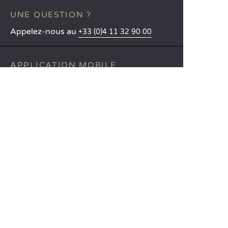
UNE QUESTION ?
Appelez-nous au
+33 (0)4 11 32 90 00
APPLICATION MOBILE
Toutes les informations sur votre
séjour directement dans votre
poche !
En savoir plus
LANGUES
Nederlands
English
Español