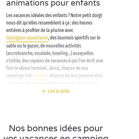
animations pour enfants
Les vacances idéales des enfants ? Notre petit doigt
nous dit qu’elles ressemblent à ça : des heures
entières à profiter de la piscine avec
toboggans aquatiques
, des tournois sportifs sur le
sable ou le gazon, de nouvelles activités
(accrobranche, escalade, bowling…) auxquelles
s’initier, des copains de vacances à qui l’on écrit une
fois le séjour terminé... Aussi, chacun de nos
campings 4 et
5 étoiles
dispose de leur propres mini
clubs gratuits pour combler les envies de tous les
enfants de 5 à 17 ans !
Lire la suite
Impatients de savoir ce qui vous attend ? Voici un
avant-goût de vos vacances en clubs Sandaya :
jeux d’eau dans le parc aquatique pour les
Nos bonnes idées pour
nageurs en herbe,
vos vacances en camping
olympiades sportives
pour cultiver l’esprit