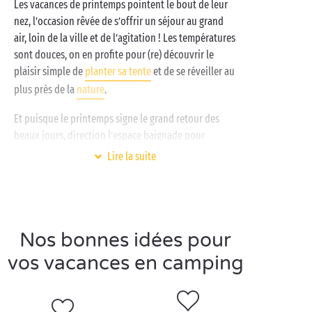
Les vacances de printemps pointent le bout de leur
nez, l’occasion rêvée de s’offrir un séjour au grand
air, loin de la ville et de l’agitation ! Les températures
sont douces, on en profite pour (re) découvrir le
plaisir simple de
planter sa tente
et de se réveiller au
plus près de la
nature
.
Et puisque le printemps signe le grand retour des
beaux jours, direction l’espace baignade pour
prendre un grand bain de soleil ! Les plus frileux
Lire la suite
peuvent se rassurer : l’eau est toujours bonne dans
les
piscines couvertes et chauffées
! Et pour
déconnecter à 100%, rien de tel qu’une
promenade printanière
au cœur de la nature ! Vous
Nos bonnes idées pour
ne savez pas quel sentier emprunter ? Demandez
conseil à nos équipes d’accueil pour trouver le
vos vacances en camping
meilleur itinéraire pédestre.
Enfin, terminez la journée en beauté autour d’un