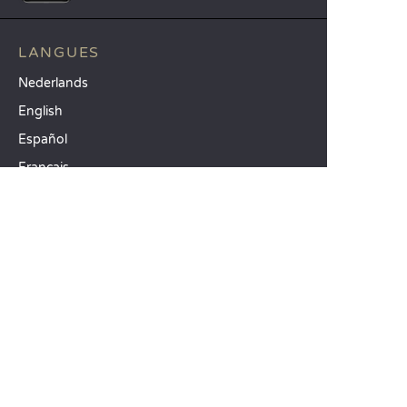
LANGUES
Nederlands
English
Español
Français
Deutsch
Italiano
NOS IDÉES VACANCES
Camping mer Méditerranée
Camping 4 étoiles
Camping 5 étoiles