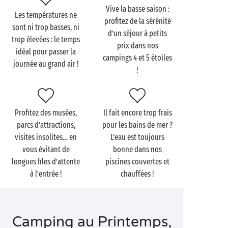
grand feu de camp ou d’un dîner aux chandelles sur
Vive la basse saison :
Les températures ne
la terrasse de votre joli cottage. La vie en camping est
profitez de la sérénité
sont ni trop basses, ni
encore plus douce à la belle saison !
d’un séjour à petits
trop élevées : le temps
prix dans nos
idéal pour passer la
campings 4 et 5 étoiles
journée au grand air !
!
Profitez des musées,
Il fait encore trop frais
parcs d’attractions,
pour les bains de mer ?
visites insolites… en
L’eau est toujours
vous évitant de
bonne dans nos
longues files d’attente
piscines couvertes et
à l’entrée !
chauffées !
Camping au Printemps,